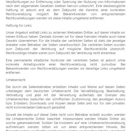
Verpflichtungen zur Entfernung oder Sperrung der Nutzung von Informationen
nach den allgemeinen Gesetzen bleiben hiervon unberührt. Eine diesbezügliche
Haftung ist jedoch erst ab dem Zeitpunkt der Kenntnis einer konkreten
Rechtsverletzung möglich. Bei Bekanntwerden von entsprechenden
Rechtsverletzungen werden wir diese Inhalte umgehend entfernen.
Haftung für Links
Unser Angebot enthält Links zu externen Webseiten Dritter, auf deren Inhalte wir
keinen Einfluss haben. Deshalb können wir für diese fremden Inhalte auch keine
Gewähr übernehmen. Für die Inhalte der verlinkten Seiten ist stets der jeweilige
Anbieter oder Betreiber der Seiten verantwortlich. Die verlinkten Seiten wurden
zum Zeitpunkt der Verlinkung auf mögliche Rechtsverstöße überprüft.
Rechtswidrige Inhalte waren zum Zeitpunkt der Verlinkung nicht erkennbar.
Eine permanente inhaltliche Kontrolle der verlinkten Seiten ist jedoch ohne
konkrete Anhaltspunkte einer Rechtsverletzung nicht zumutbar. Bei
Bekanntwerden von Rechtsverletzungen werden wir derartige Links umgehend
entfernen.
Urheberrecht
Die durch die Seitenbetreiber erstellten Inhalte und Werke auf diesen Seiten
unterliegen dem deutschen Urheberrecht. Die Vervielfältigung, Bearbeitung,
Verbreitung und jede Art der Verwertung außerhalb der Grenzen des
Urheberrechtes bedürfen der schriftlichen Zustimmung des jeweiligen Autors
bzw. Erstellers. Downloads und Kopien dieser Seite sind nur für den privaten,
nicht kommerziellen Gebrauch gestattet.
Soweit die Inhalte auf dieser Seite nicht vom Betreiber erstellt wurden, werden
die Urheberrechte Dritter beachtet. Insbesondere werden Inhalte Dritter als
solche gekennzeichnet. Sollten Sie trotzdem auf eine Urheberrechtsverletzung
aufmerksam werden, bitten wir um einen entsprechenden Hinweis. Bei